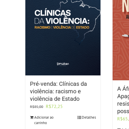
Pré-venda: Clínicas da
A Áf
violência: racismo e
Apa
violência de Estado
resi
O
O
R$
72,25
R$
85,00
poss
preço
preço
Adicionar ao
Detalhes
R$
65
original
atual
carrinho