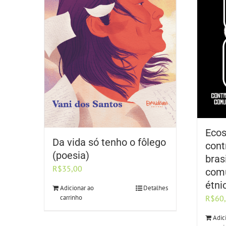
Ecos
Da vida só tenho o fôlego
cont
(poesia)
bras
R$
35,00
comu
étni
Adicionar ao
Detalhes
carrinho
R$
60
Adic