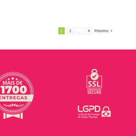
1
2
…
4
Próximo