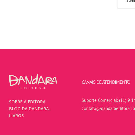
carr
CANAIS DE ATENDIMENTO
Suporte Comercial:
(11) 9 1
SOBRE A EDITORA
contato@dandaraeditora.c
BLOG DA DANDARA
LIVROS