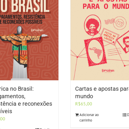
rica no Brasil:
Cartas e apostas par
gamentos,
mundo
stência e reconexões
R$
65,00
íveis
Adicionar ao
D
,00
carrinho