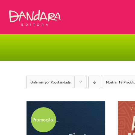
Ir
para
o
conteúdo
Ordernar por
Popularidade
Mostrar
12 Produt
Promoção!