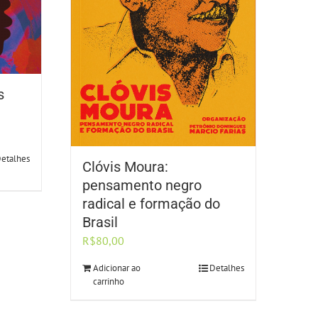
s
etalhes
Clóvis Moura:
pensamento negro
radical e formação do
Brasil
R$
80,00
Adicionar ao
Detalhes
carrinho