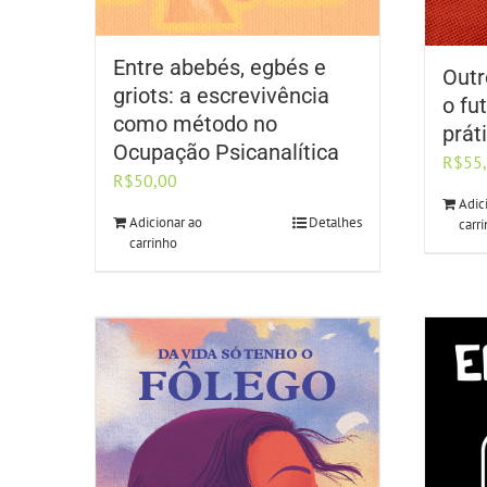
Entre abebés, egbés e
Outr
griots: a escrevivência
o fu
como método no
prát
Ocupação Psicanalítica
R$
55
R$
50,00
Adic
Adicionar ao
Detalhes
carr
carrinho