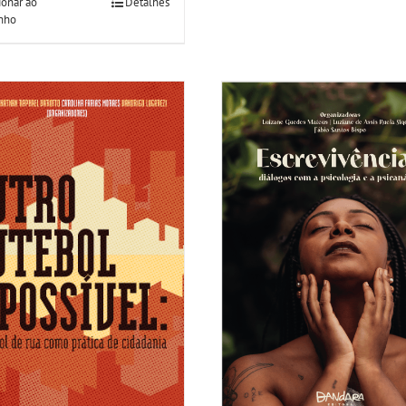
ionar ao
Detalhes
inho