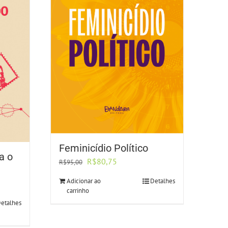
Feminicídio Político
a o
O
O
R$
80,75
R$
95,00
preço
preço
Adicionar ao
Detalhes
original
atual
carrinho
era:
é:
etalhes
R$95,00.
R$80,75.