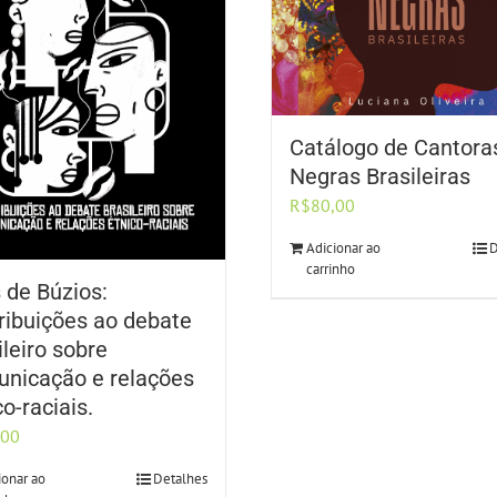
Catálogo de Cantora
Negras Brasileiras
R$
80,00
Adicionar ao
D
carrinho
 de Búzios:
ribuições ao debate
ileiro sobre
nicação e relações
co-raciais.
,00
ionar ao
Detalhes