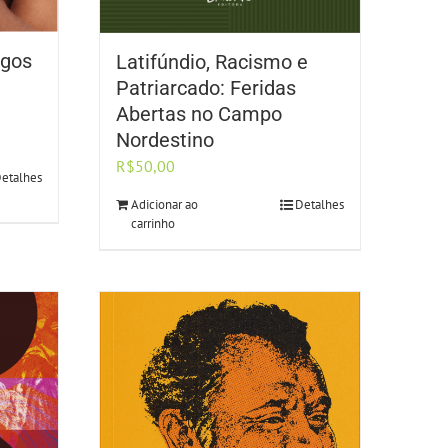
ogos
Latifúndio, Racismo e
Patriarcado: Feridas
Abertas no Campo
Nordestino
R$
50,00
etalhes
Adicionar ao
Detalhes
carrinho