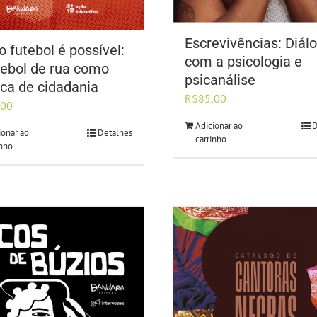
Escrevivências: Diál
o futebol é possível:
com a psicologia e
tebol de rua como
psicanálise
ica de cidadania
R$
85,00
,00
Adicionar ao
D
ionar ao
Detalhes
carrinho
inho