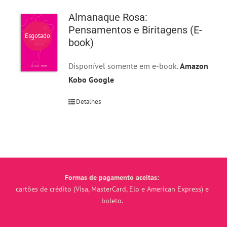
Almanaque Rosa:
Pensamentos e Biritagens (E-
Esgotado
book)
Disponível somente em e-book.
Amazon
Kobo
Google
Detalhes
Formas de pagamento aceitas:
cartões de crédito (Visa, MasterCard, Elo e American Express) e
boleto.