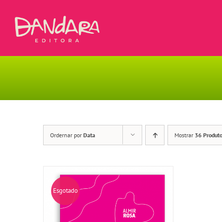
Ir
para
o
conteúdo
Ordernar por
Data
Mostrar
36 Produt
Esgotado