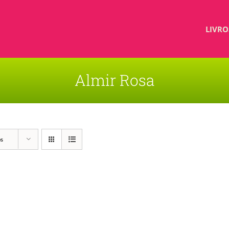
LIVRO
Almir Rosa
os