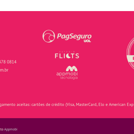
478 0814
om.br
amento aceitas: cartões de crédito (Visa, MasterCard, Elo e American Expr
nto
Appmobi