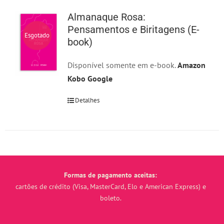
Almanaque Rosa:
Pensamentos e Biritagens (E-
Esgotado
book)
Disponível somente em e-book.
Amazon
Kobo
Google
Detalhes
Formas de pagamento aceitas:
cartões de crédito (Visa, MasterCard, Elo e American Express) e
boleto.