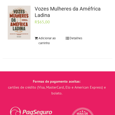
Vozes Mulheres da Améfrica
Ladina
R$
65,00
Adicionar ao
Detalhes
carrinho
Formas de pagamento aceitas:
cartões de crédito (Visa, MasterCard, Elo e American Express) e
boleto.