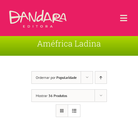
Ir
para
o
Togg
conteúdo
Navi
Améfrica Ladina
Livros
Blog
Contato
Ordernar por
Popularidade
Sobre a Editora
Mostrar
36 Produtos
Área de Usuário
Carrinho