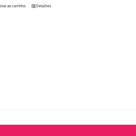
onar ao carrinho
Detalhes