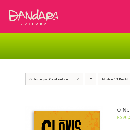
Ir
para
o
conteúdo
Ordernar por
Popularidade
Mostrar
12 Produt
O Ne
R$
90,