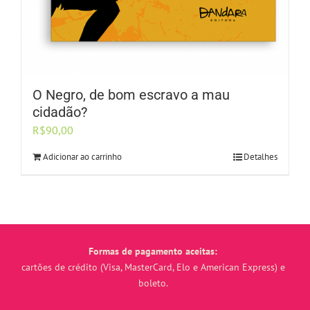
O Negro, de bom escravo a mau
cidadão?
R$
90,00
Adicionar ao carrinho
Detalhes
Formas de pagamento aceitas:
cartões de crédito (Visa, MasterCard, Elo e American Express) e
boleto.