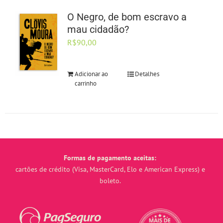
O Negro, de bom escravo a
mau cidadão?
R$
90,00
Adicionar ao
Detalhes
carrinho
Formas de pagamento aceitas:
cartões de crédito (Visa, MasterCard, Elo e American Express) e
boleto.