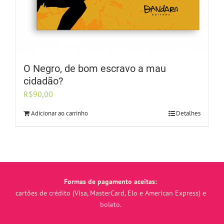
O Negro, de bom escravo a mau
cidadão?
R$
90,00
Adicionar ao carrinho
Detalhes
Formas de pagamento aceitas:
cartões de crédito (Visa, MasterCard, Elo e American Express) e
boleto.