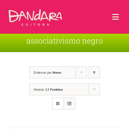
Ir
para
o
Togg
conteúdo
Navi
associativismo negro
Livros
Blog
Contato
Ordernar por
Nome
Sobre a Editora
Mostrar
12 Produtos
Área de Usuário
Carrinho