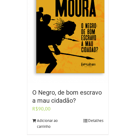
O Negro, de bom escravo
a mau cidadão?
R$
90,00
Adicionar ao
Detalhes
carrinho