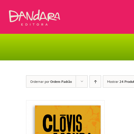
Ir
para
o
conteúdo
Ordernar por
Ordem Padrão
Mostrar
24 Produ