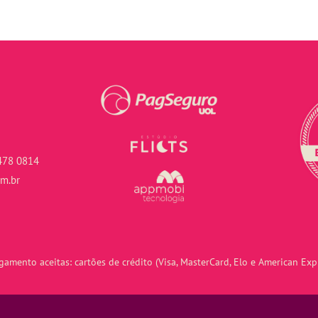
478 0814
om.br
amento aceitas: cartões de crédito (Visa, MasterCard, Elo e American Expr