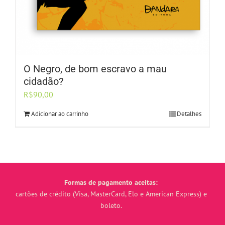
O Negro, de bom escravo a mau
cidadão?
R$
90,00
Adicionar ao carrinho
Detalhes
Formas de pagamento aceitas:
cartões de crédito (Visa, MasterCard, Elo e American Express) e
boleto.