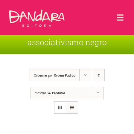
Ir
para
o
Togg
conteúdo
Navi
associativismo negro
Livros
Blog
Contato
Ordernar por
Ordem Padrão
Sobre a Editora
Mostrar
36 Produtos
Área de Usuário
Carrinho