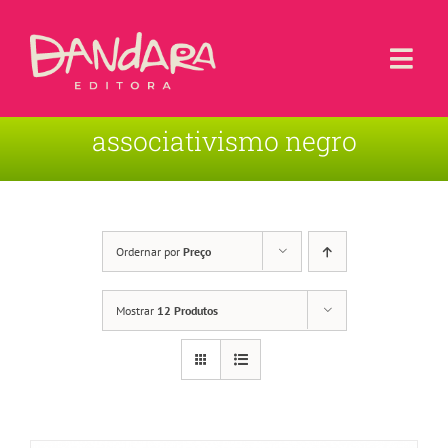
Ir
para
o
Togg
conteúdo
Navi
associativismo negro
Livros
Blog
Contato
Ordernar por
Preço
Sobre a Editora
Mostrar
12 Produtos
Área de Usuário
Carrinho