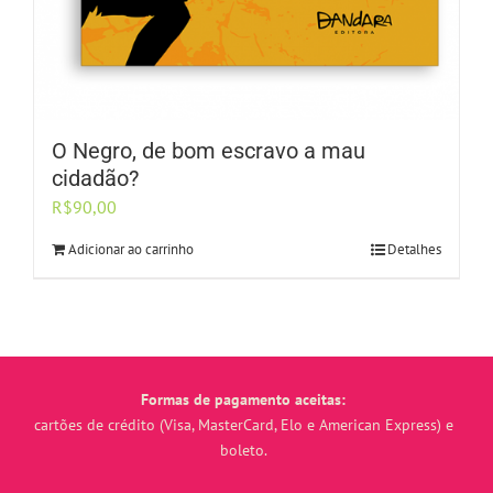
O Negro, de bom escravo a mau
cidadão?
R$
90,00
Adicionar ao carrinho
Detalhes
Formas de pagamento aceitas:
cartões de crédito (Visa, MasterCard, Elo e American Express) e
boleto.