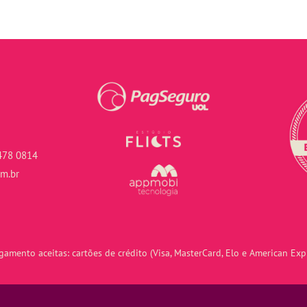
478 0814
om.br
amento aceitas: cartões de crédito (Visa, MasterCard, Elo e American Expr