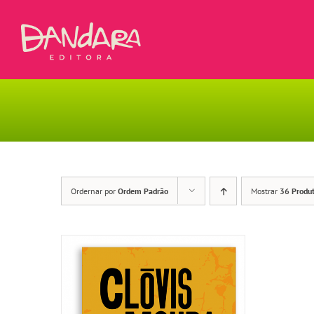
Ir
para
o
conteúdo
Ordernar por
Ordem Padrão
Mostrar
36 Produ