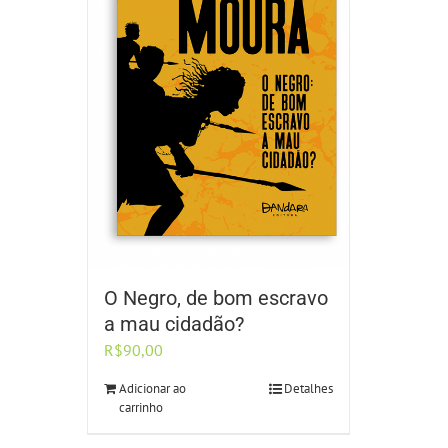
O Negro, de bom escravo
a mau cidadão?
R$
90,00
Adicionar ao
Detalhes
carrinho