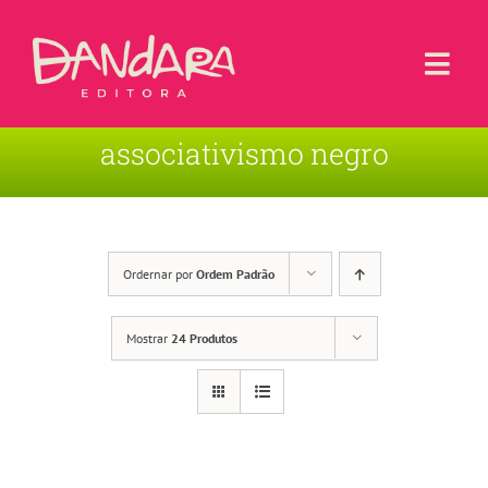
Ir
para
o
Togg
conteúdo
Navi
associativismo negro
Livros
Blog
Contato
Ordernar por
Ordem Padrão
Sobre a Editora
Mostrar
24 Produtos
Área de Usuário
Carrinho