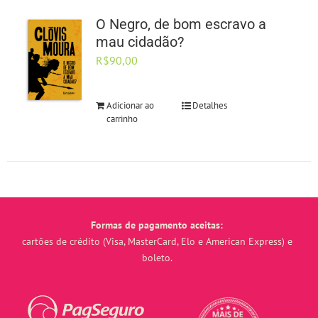
O Negro, de bom escravo a
mau cidadão?
R$
90,00
Adicionar ao
Detalhes
carrinho
Formas de pagamento aceitas:
cartões de crédito (Visa, MasterCard, Elo e American Express) e
boleto.