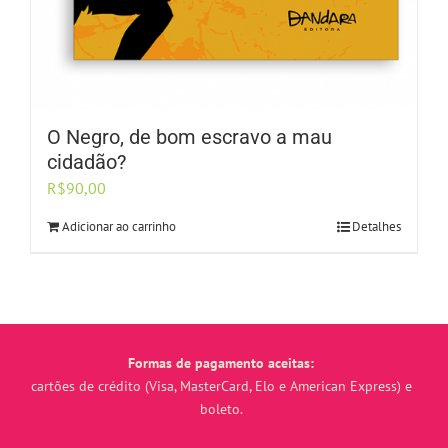
O Negro, de bom escravo a mau
cidadão?
R$
90,00
Adicionar ao carrinho
Detalhes
Formas de pagamento aceitas:
cartões de crédito (Visa, MasterCard, Elo e American Express) e
boleto.