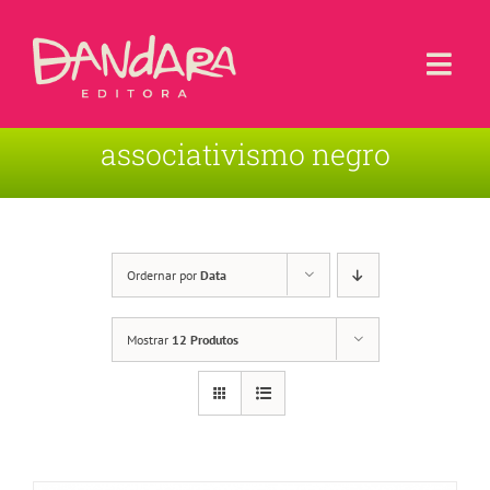
Ir
para
o
Togg
conteúdo
Navi
associativismo negro
Livros
Blog
Contato
Ordernar por
Data
Sobre a Editora
Mostrar
12 Produtos
Área de Usuário
Carrinho