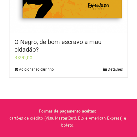
O Negro, de bom escravo a mau
cidadão?
R$
90,00
Adicionar ao carrinho
Detalhes
Formas de pagamento aceitas:
cartões de crédito (Visa, MasterCard, Elo e American Express) e
boleto.