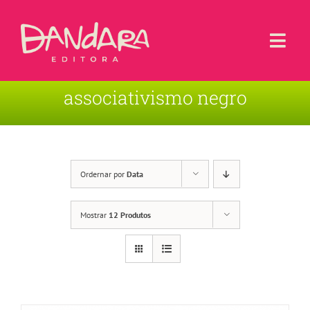
Ir
para
o
Togg
conteúdo
Navi
associativismo negro
Livros
Blog
Contato
Ordernar por
Data
Sobre a Editora
Mostrar
12 Produtos
Área de Usuário
Carrinho