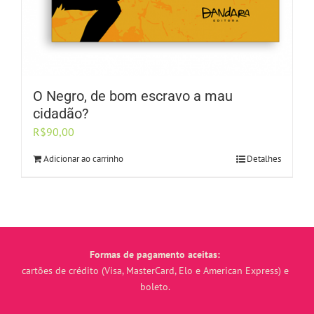
O Negro, de bom escravo a mau
cidadão?
R$
90,00
Adicionar ao carrinho
Detalhes
Formas de pagamento aceitas:
cartões de crédito (Visa, MasterCard, Elo e American Express) e
boleto.