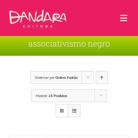
Ir
para
o
Togg
conteúdo
Navi
associativismo negro
Livros
Blog
Contato
Ordernar por
Ordem Padrão
Sobre a Editora
Mostrar
24 Produtos
Área de Usuário
Carrinho