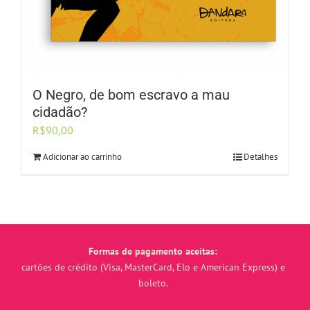
O Negro, de bom escravo a mau
cidadão?
R$
90,00
Adicionar ao carrinho
Detalhes
Formas de pagamento aceitas:
cartões de crédito (Visa, MasterCard, Elo e American Express) e
boleto.