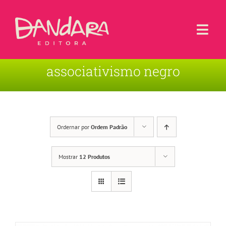
Ir
para
o
Togg
conteúdo
Navi
associativismo negro
Livros
Blog
Contato
Ordernar por
Ordem Padrão
Sobre a Editora
Mostrar
12 Produtos
Área de Usuário
Carrinho