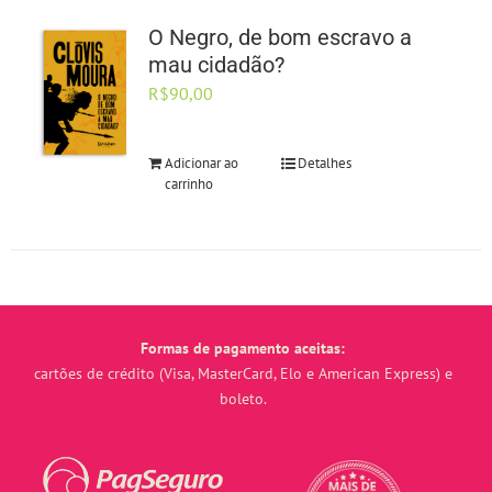
O Negro, de bom escravo a
mau cidadão?
R$
90,00
Adicionar ao
Detalhes
carrinho
Formas de pagamento aceitas:
cartões de crédito (Visa, MasterCard, Elo e American Express) e
boleto.