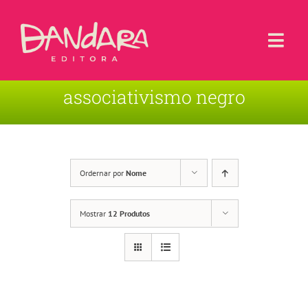
Ir
para
o
Togg
conteúdo
Navi
associativismo negro
Livros
Blog
Contato
Ordernar por
Nome
Sobre a Editora
Mostrar
12 Produtos
Área de Usuário
Carrinho