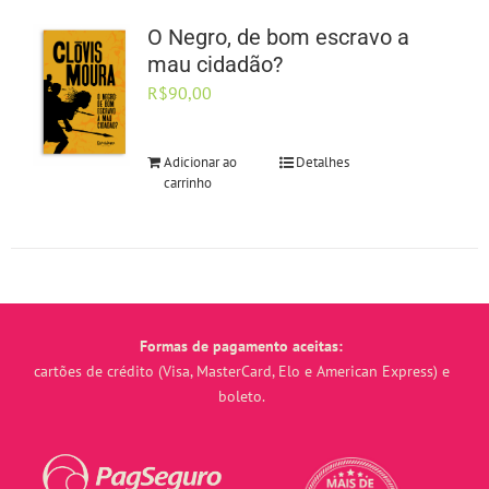
O Negro, de bom escravo a
mau cidadão?
R$
90,00
Adicionar ao
Detalhes
carrinho
Formas de pagamento aceitas:
cartões de crédito (Visa, MasterCard, Elo e American Express) e
boleto.