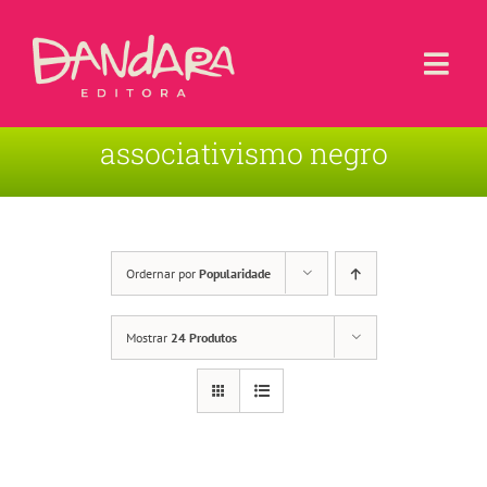
Ir
para
o
Togg
conteúdo
Navi
associativismo negro
Livros
Blog
Contato
Ordernar por
Popularidade
Sobre a Editora
Mostrar
24 Produtos
Área de Usuário
Carrinho