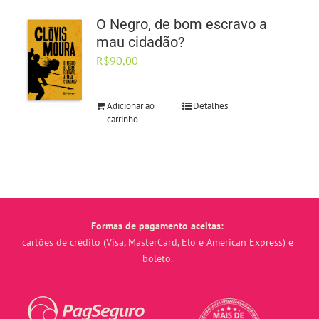
O Negro, de bom escravo a
mau cidadão?
R$
90,00
Adicionar ao
Detalhes
carrinho
Formas de pagamento aceitas:
cartões de crédito (Visa, MasterCard, Elo e American Express) e
boleto.