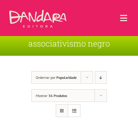
Ir
para
o
Togg
conteúdo
Navi
associativismo negro
Livros
Blog
Contato
Ordernar por
Popularidade
Sobre a Editora
Mostrar
36 Produtos
Área de Usuário
Carrinho