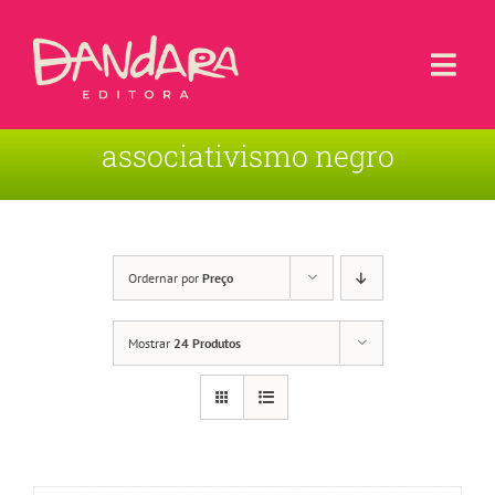
Ir
para
o
Togg
conteúdo
Navi
associativismo negro
Livros
Blog
Contato
Ordernar por
Preço
Sobre a Editora
Mostrar
24 Produtos
Área de Usuário
Carrinho