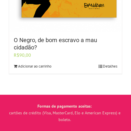
O Negro, de bom escravo a mau
cidadão?
R$
90,00
Adicionar ao carrinho
Detalhes
Formas de pagamento aceitas:
cartões de crédito (Visa, MasterCard, Elo e American Express) e
boleto.