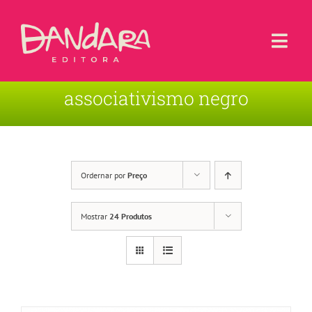
Ir
para
o
Togg
conteúdo
Navi
associativismo negro
Livros
Blog
Contato
Ordernar por
Preço
Sobre a Editora
Mostrar
24 Produtos
Área de Usuário
Carrinho