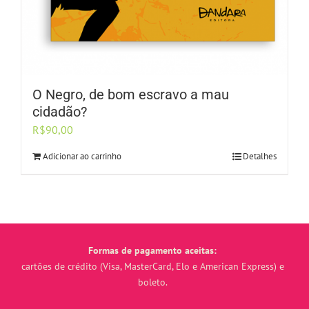
O Negro, de bom escravo a mau
cidadão?
R$
90,00
Adicionar ao carrinho
Detalhes
Formas de pagamento aceitas:
cartões de crédito (Visa, MasterCard, Elo e American Express) e
boleto.