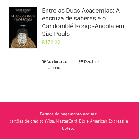
Entre as Duas Academias: A
encruza de saberes e o
Candomblé Kongo-Angola em
São Paulo
R$
70,00
Adicionar ao
Detalhes
carrinho
Formas de pagamento aceitas:
cartões de crédito (Visa, MasterCard, Elo e American Express) e
boleto.