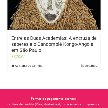
Entre as Duas Academias: A encruza de
saberes e o Candomblé Kongo-Angola
em São Paulo
R$
70,00
Adicionar ao carrinho
Detalhes
Formas de pagamento aceitas:
cartões de crédito (Visa, MasterCard, Elo e American Express) e