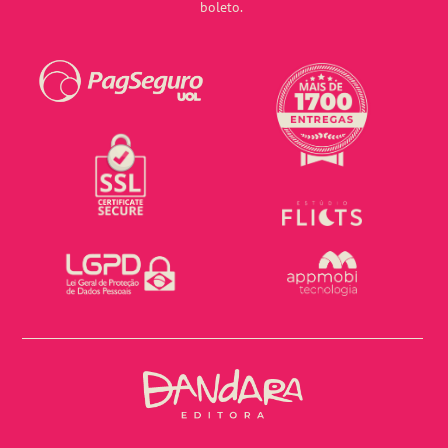
boleto.