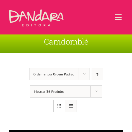
Ir
para
o
Togg
conteúdo
Navi
Camdomblé
Livros
Blog
Contato
Ordernar por
Ordem Padrão
Sobre a Editora
Mostrar
36 Produtos
Área de Usuário
Carrinho