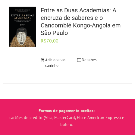
Entre as Duas Academias: A
encruza de saberes e o
Candomblé Kongo-Angola em
São Paulo
R$
70,00
Adicionar ao
Detalhes
carrinho
Formas de pagamento aceitas:
cartões de crédito (Visa, MasterCard, Elo e American Express) e
boleto.