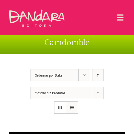
Ir
para
o
Togg
conteúdo
Navi
Camdomblé
Livros
Blog
Contato
Ordernar por
Data
Sobre a Editora
Mostrar
12 Produtos
Área de Usuário
Carrinho