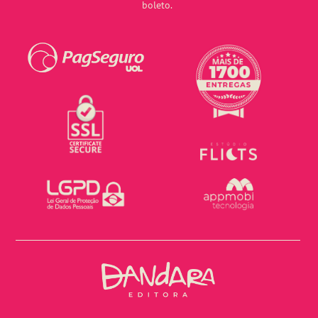
boleto.