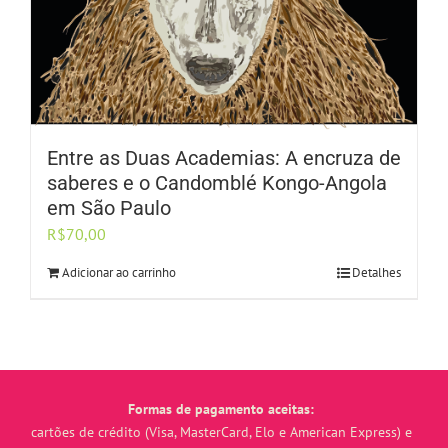
Entre as Duas Academias: A encruza de
saberes e o Candomblé Kongo-Angola
em São Paulo
R$
70,00
Adicionar ao carrinho
Detalhes
Formas de pagamento aceitas:
cartões de crédito (Visa, MasterCard, Elo e American Express) e