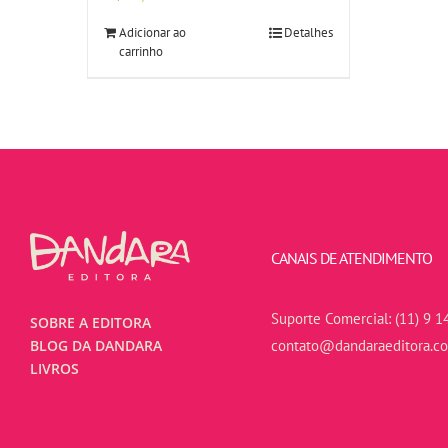
Adicionar ao
Detalhes
carrinho
CANAIS DE ATENDIMENTO
Suporte Comercial:
(11) 9 1
SOBRE A EDITORA
contato@dandaraeditora.c
BLOG DA DANDARA
LIVROS