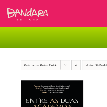
Ir
para
o
conteúdo
Ordernar por
Ordem Padrão
Mostrar
36 Produ