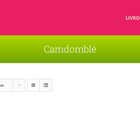
LIVRO
Camdomblé
tos