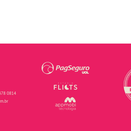
478 0814
om.br