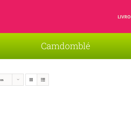
LIVRO
Camdomblé
tos