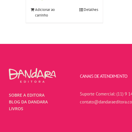
Adicionar ao
Detalhes
carrinho
CANAIS DE ATENDIMENTO
Suporte Comercial:
(11) 9 1
SOBRE A EDITORA
contato@dandaraeditora.c
BLOG DA DANDARA
LIVROS