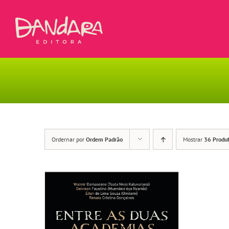
Ir
para
o
conteúdo
Ordernar por
Ordem Padrão
Mostrar
36 Produ