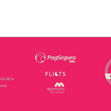
478 0814
om.br