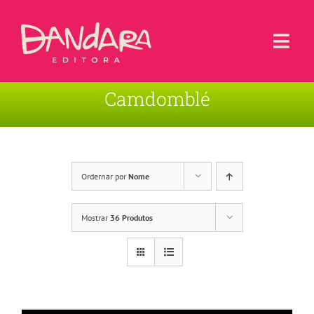
Ir
para
o
Togg
conteúdo
Navi
Camdomblé
Livros
Blog
Contato
Ordernar por
Nome
Sobre a Editora
Mostrar
36 Produtos
Área de Usuário
Carrinho