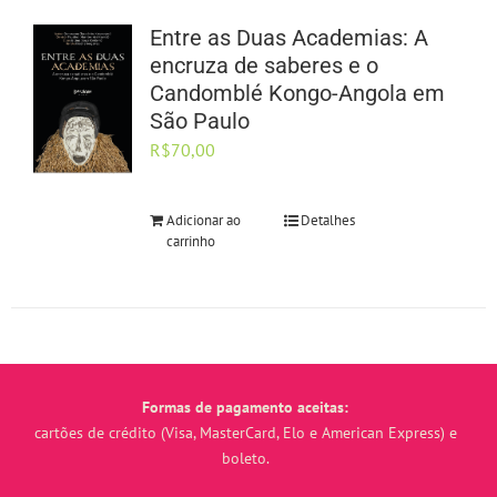
Entre as Duas Academias: A
encruza de saberes e o
Candomblé Kongo-Angola em
São Paulo
R$
70,00
Adicionar ao
Detalhes
carrinho
Formas de pagamento aceitas:
cartões de crédito (Visa, MasterCard, Elo e American Express) e
boleto.