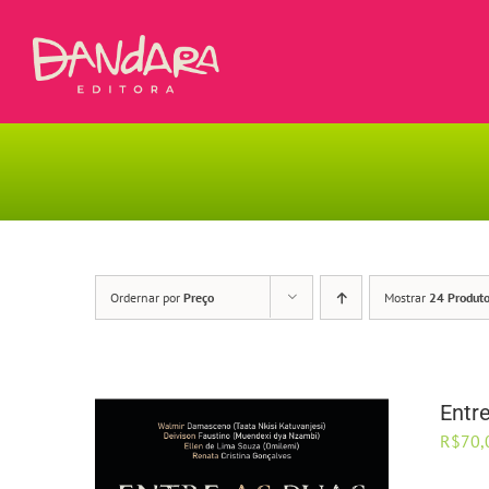
Ir
para
o
conteúdo
Ordernar por
Preço
Mostrar
24 Produt
Entr
R$
70,