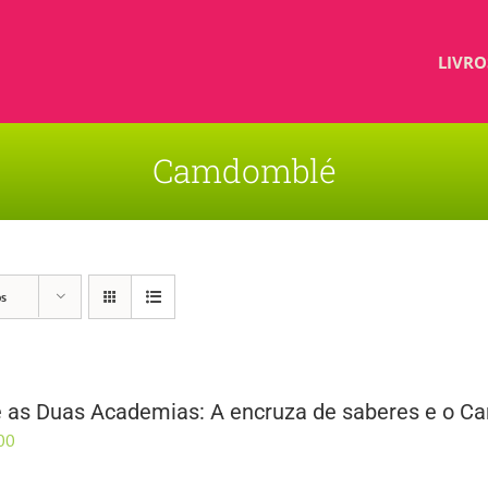
LIVRO
Camdomblé
os
e as Duas Academias: A encruza de saberes e o 
00