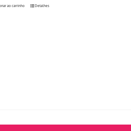
onar ao carrinho
Detalhes