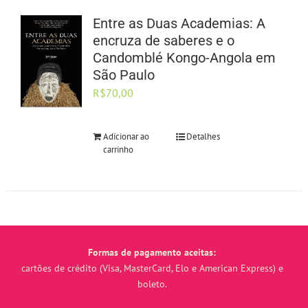
Entre as Duas Academias: A
encruza de saberes e o
Candomblé Kongo-Angola em
São Paulo
R$
70,00
Adicionar ao
Detalhes
carrinho
Formas de pagamento aceitas:
cartões de crédito (Visa, MasterCard, Elo e American Express) e
boleto.