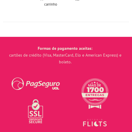
carrinho
Formas de pagamento aceitas:
cartões de crédito (Visa, MasterCard, Elo e American Express) e
boleto.