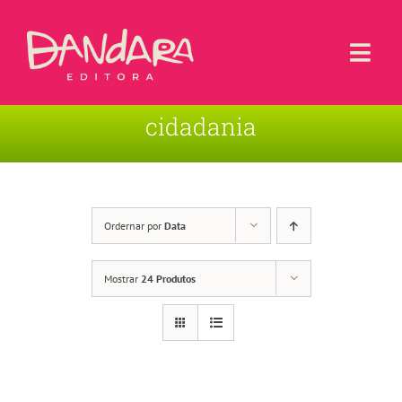
Ir
para
o
Togg
conteúdo
Navi
cidadania
Livros
Blog
Contato
Ordernar por
Data
Sobre a Editora
Mostrar
24 Produtos
Área de Usuário
Carrinho