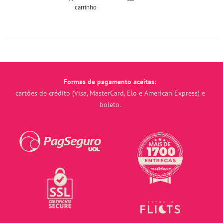
carrinho
Formas de pagamento aceitas:
cartões de crédito (Visa, MasterCard, Elo e American Express) e
boleto.