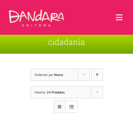
Ir
para
o
Togg
conteúdo
Navi
cidadania
Livros
Blog
Contato
Ordernar por
Nome
Sobre a Editora
Mostrar
24 Produtos
Área de Usuário
Carrinho