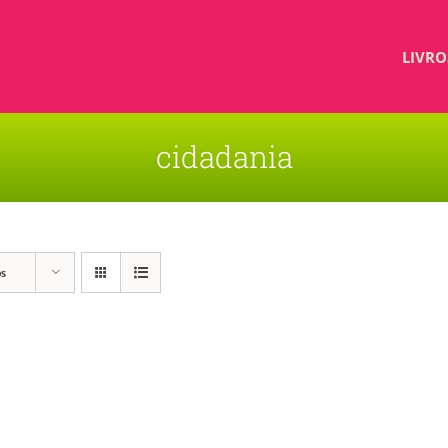
LIVRO
cidadania
os