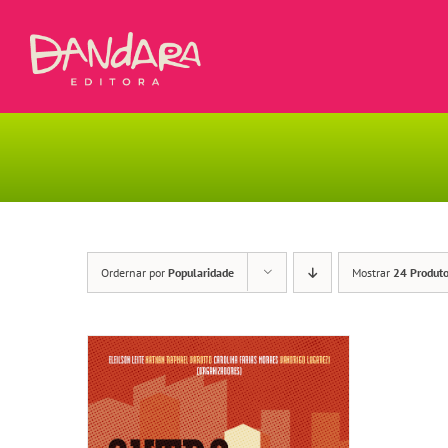
Ir
para
o
conteúdo
Ordernar por
Popularidade
Mostrar
24 Produt