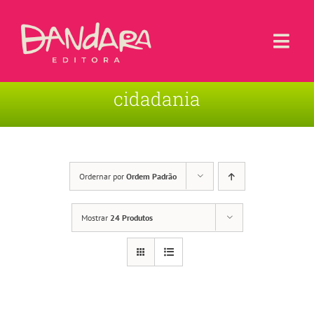
Ir
para
o
Togg
conteúdo
Navi
cidadania
Livros
Blog
Contato
Ordernar por
Ordem Padrão
Sobre a Editora
Mostrar
24 Produtos
Área de Usuário
Carrinho