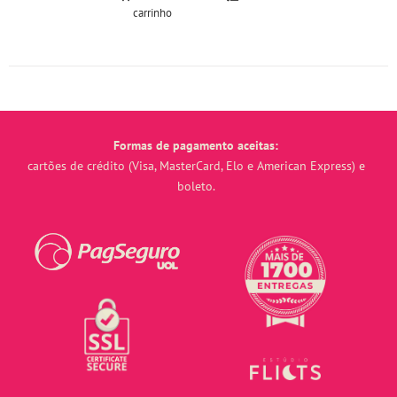
carrinho
Formas de pagamento aceitas:
cartões de crédito (Visa, MasterCard, Elo e American Express) e
boleto.