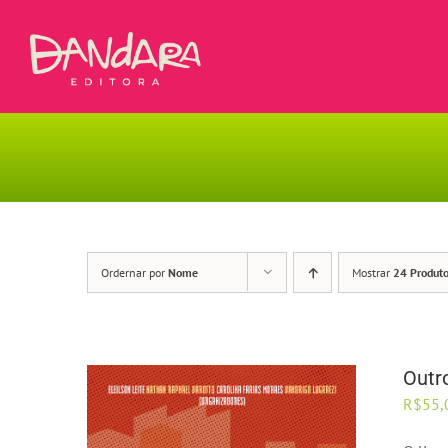
Ir
para
o
conteúdo
Ordernar por
Nome
Mostrar
24 Produt
Outro
R$
55,