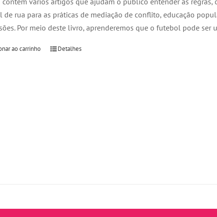
o contém vários artigos que ajudam o público entender as regras,
l de rua para as práticas de mediação de conflito, educação popu
ões. Por meio deste livro, aprenderemos que o futebol pode ser 
onar ao carrinho
Detalhes