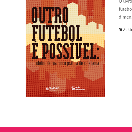
O livr
futebo
dimens
Adici