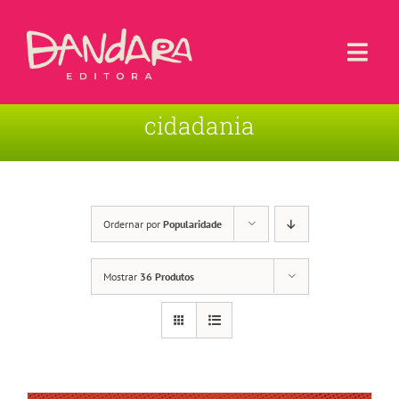
Ir
para
o
Togg
conteúdo
Navi
cidadania
Livros
Blog
Contato
Ordernar por
Popularidade
Sobre a Editora
Mostrar
36 Produtos
Área de Usuário
Carrinho