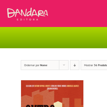
Ir
para
o
conteúdo
Ordernar por
Nome
Mostrar
36 Produt