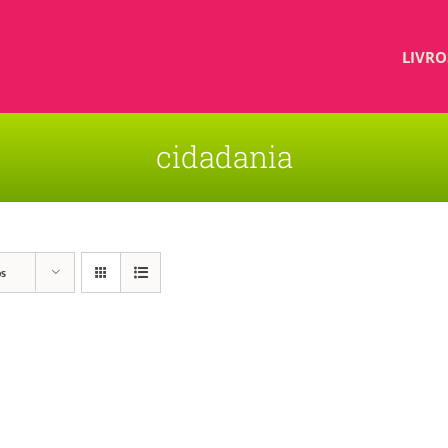
LIVRO
cidadania
os