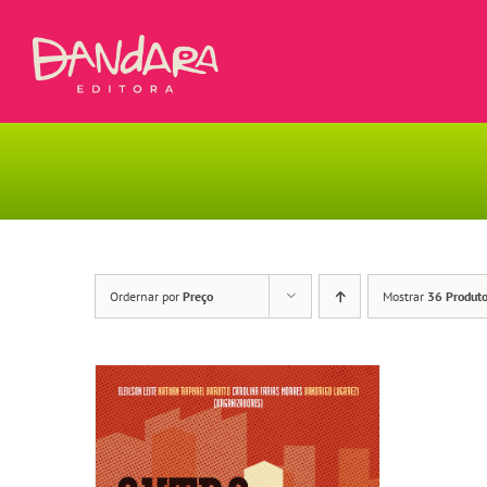
Ir
para
o
conteúdo
Ordernar por
Preço
Mostrar
36 Produt