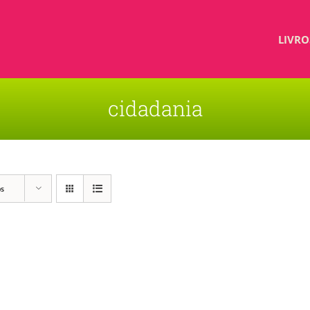
LIVRO
cidadania
os