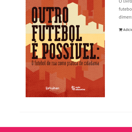
O livr
futebo
dimens
Adici