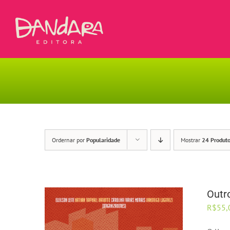
Ir
para
o
conteúdo
Ordernar por
Popularidade
Mostrar
24 Produt
Outro
R$
55,