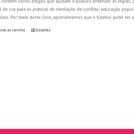
o contém vários artigos que ajudam o público entender as regras,
l de rua para as práticas de mediação de conflito, educação popu
ões. Por meio deste livro, aprenderemos que o futebol pode ser 
onar ao carrinho
Detalhes