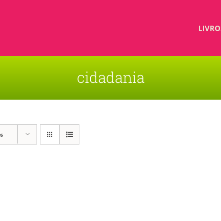
LIVRO
cidadania
os