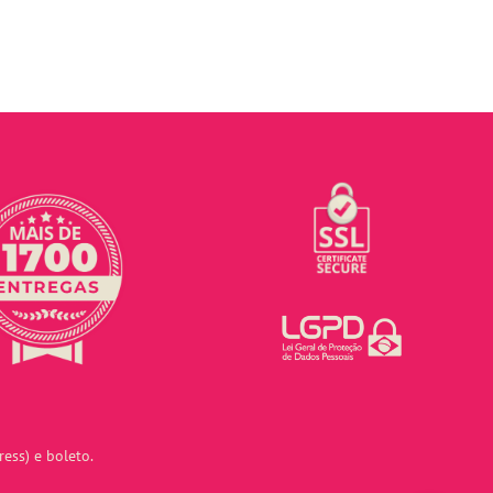
ess) e boleto.