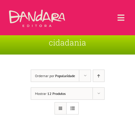
Ir
para
o
Togg
conteúdo
Navi
cidadania
Livros
Blog
Contato
Ordernar por
Popularidade
Sobre a Editora
Mostrar
12 Produtos
Área de Usuário
Carrinho