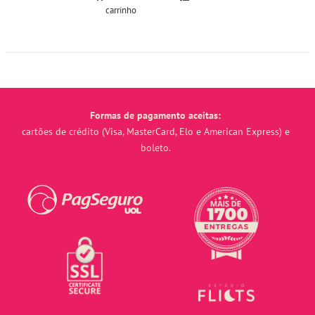
carrinho
Formas de pagamento aceitas:
cartões de crédito (Visa, MasterCard, Elo e American Express) e
boleto.