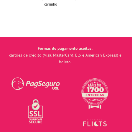
carrinho
Formas de pagamento aceitas:
cartões de crédito (Visa, MasterCard, Elo e American Express) e
boleto.