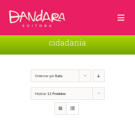
Ir
para
o
Togg
conteúdo
Navi
cidadania
Livros
Blog
Contato
Ordernar por
Data
Sobre a Editora
Mostrar
12 Produtos
Área de Usuário
Carrinho