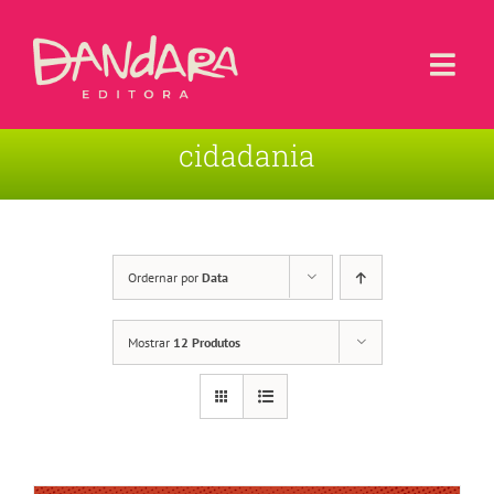
Ir
para
o
Togg
conteúdo
Navi
cidadania
Livros
Blog
Contato
Ordernar por
Data
Sobre a Editora
Mostrar
12 Produtos
Área de Usuário
Carrinho