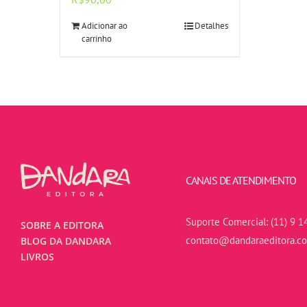
Adicionar ao
Detalhes
carrinho
CANAIS DE ATENDIMENTO
Suporte Comercial:
(11) 9 1
SOBRE A EDITORA
contato@dandaraeditora.c
BLOG DA DANDARA
LIVROS