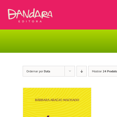
Ir
para
o
conteúdo
Ordernar por
Data
Mostrar
24 Produt