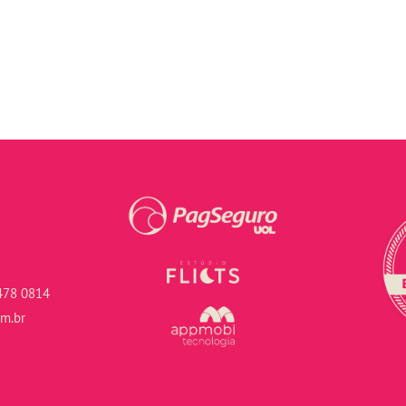
478 0814
om.br