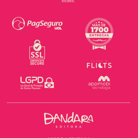
boleto.