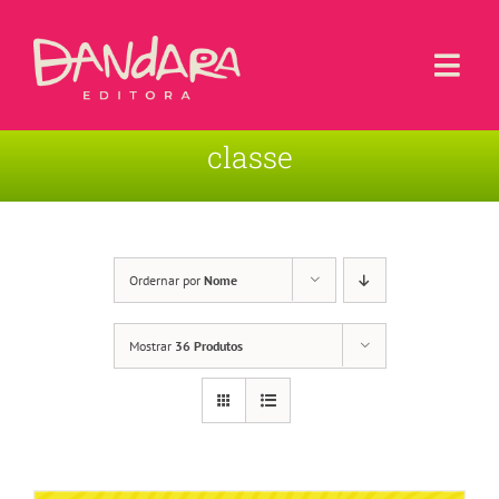
Ir
para
o
Togg
conteúdo
Navi
classe
Livros
Blog
Contato
Ordernar por
Nome
Sobre a Editora
Mostrar
36 Produtos
Área de Usuário
Carrinho