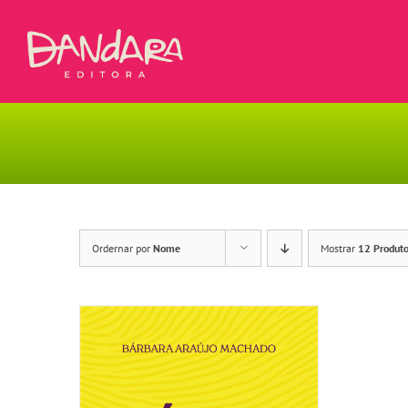
Ir
para
o
conteúdo
Ordernar por
Nome
Mostrar
12 Produt