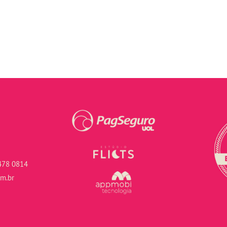
478 0814
om.br