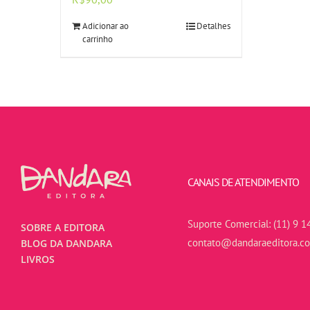
Adicionar ao
Detalhes
carrinho
CANAIS DE ATENDIMENTO
Suporte Comercial:
(11) 9 1
SOBRE A EDITORA
contato@dandaraeditora.c
BLOG DA DANDARA
LIVROS