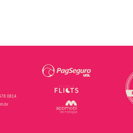
478 0814
om.br