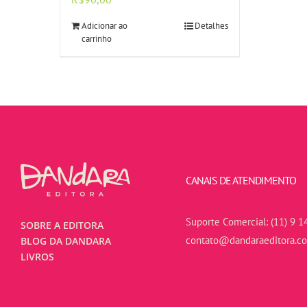
Adicionar ao
Detalhes
carrinho
CANAIS DE ATENDIMENTO
Suporte Comercial:
(11) 9 1
SOBRE A EDITORA
contato@dandaraeditora.c
BLOG DA DANDARA
LIVROS