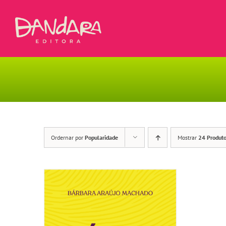
Ir
para
o
conteúdo
Ordernar por
Popularidade
Mostrar
24 Produt